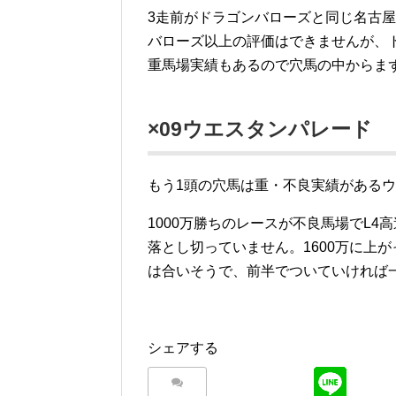
3走前がドラゴンバローズと同じ名古屋
バローズ以上の評価はできませんが、
重馬場実績もあるので穴馬の中からま
×09ウエスタンパレード
もう1頭の穴馬は重・不良実績がある
1000万勝ちのレースが不良馬場でL
落とし切っていません。1600万に上
は合いそうで、前半でついていければ
シェアする