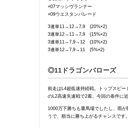
×07マッシヴランナー
×09ウエスタンパレード
3連単11→12→7,9 (20%×2)
3連単12→11→7,9 (15%×2)
3連単11→7,9→12 (10%×2)
3連単12→7,9→11 (5%×2)
◎11ドラゴンバローズ
前走はL4超低速持続戦。トップスピー
のL2高速失速戦で2着。今回の条件に
1000万下勝ちも重馬場でしたし、雨
うで、順当に勝ち上がるチャンスです