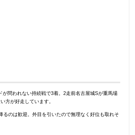
ドが問われない持続戦で3着。2走前名古屋城Sが重馬場
近い方が好走しています。
が降るのは歓迎。外目を引いたので無理なく好位も取れそ
。