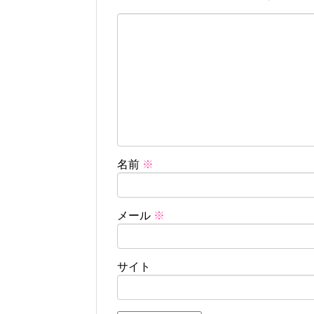
名前
※
メール
※
サイト