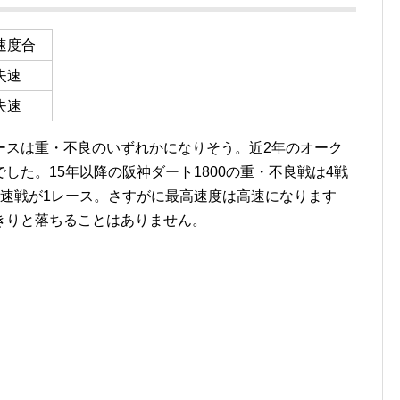
速度合
失速
失速
ースは重・不良のいずれかになりそう。近2年のオーク
した。15年以降の阪神ダート1800の重・不良戦は4戦
失速戦が1レース。さすがに最高速度は高速になります
きりと落ちることはありません。