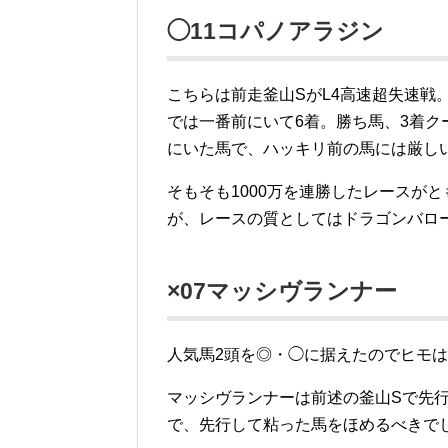
◯11コパノアラジン
こちらは前走釜山SがL4高速超失速戦
では一番前にいて6着。勝ち馬、3着ク
にいた馬で、ハッキリ前の馬には厳し
そもそも1000万を連勝したレースが
が、レースの質としてはドラゴンバロ
×07マッシヴランナー
人気馬2頭を◎・◯に据えたのでヒモ
マッシヴランナーは前述の釜山Sで先
で、先行して粘った馬をほめるべきで