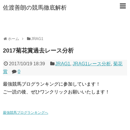
佐渡善朗の競馬徹底解析
ホーム
JRAG1
2017菊花賞過去レース分析
2017/10/19 18:39
JRAG1
,
JRAG1レース分析
,
菊花
賞
0
最強競馬ブログランキングに参加しています！
ご一読の後、ぜひワンクリックお願いいたします！
最強競馬ブログランキングへ