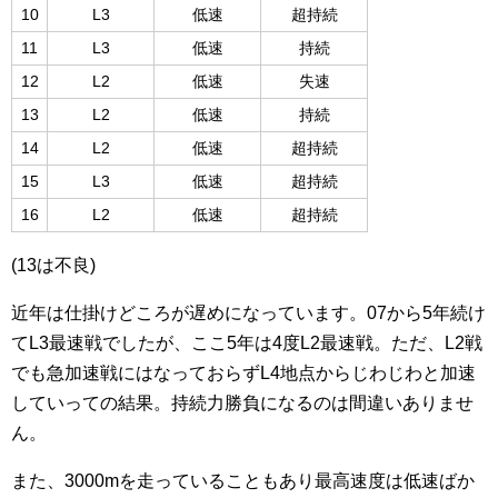
10
L3
低速
超持続
11
L3
低速
持続
12
L2
低速
失速
13
L2
低速
持続
14
L2
低速
超持続
15
L3
低速
超持続
16
L2
低速
超持続
(13は不良)
近年は仕掛けどころが遅めになっています。07から5年続け
てL3最速戦でしたが、ここ5年は4度L2最速戦。ただ、L2戦
でも急加速戦にはなっておらずL4地点からじわじわと加速
していっての結果。持続力勝負になるのは間違いありませ
ん。
また、3000mを走っていることもあり最高速度は低速ばか