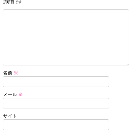
須項目です
名前
※
メール
※
サイト