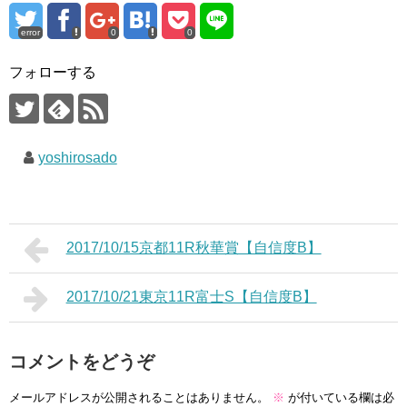
error
0
0
フォローする
yoshirosado
2017/10/15京都11R秋華賞【自信度B】
2017/10/21東京11R富士S【自信度B】
コメントをどうぞ
メールアドレスが公開されることはありません。
※
が付いている欄は必