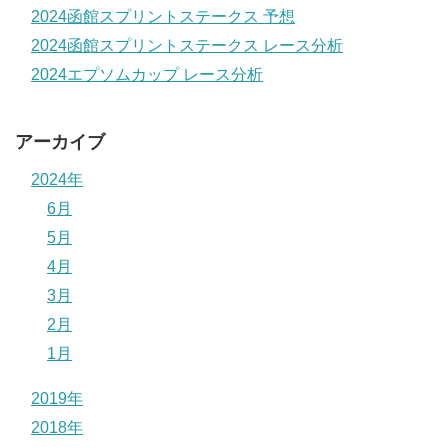
2024函館スプリントステークス 予想
2024函館スプリントステークス レース分析
2024エプソムカップ レース分析
アーカイブ
2024年
6月
5月
4月
3月
2月
1月
2019年
2018年