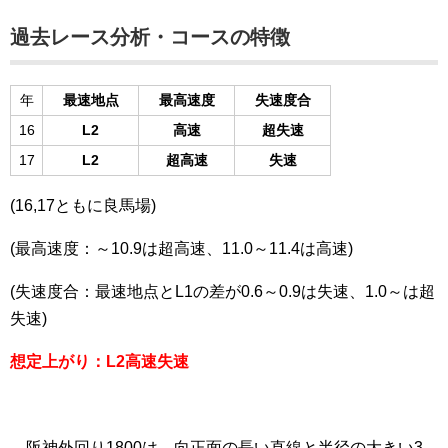
過去レース分析・コースの特徴
年
最速地点
最高速度
失速度合
16
L2
高速
超失速
17
L2
超高速
失速
(16,17ともに良馬場)
(最高速度：～10.9は超高速、11.0～11.4は高速)
(失速度合：最速地点とL1の差が0.6～0.9は失速、1.0～は超
失速)
想定上がり：L2高速失速
阪神外回り1800は、向正面の長い直線と半径の大きい3