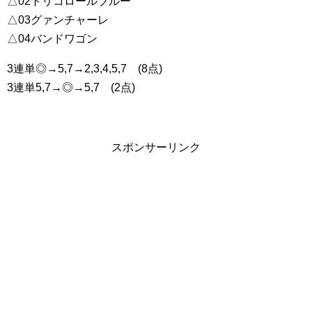
△02トリコロールブルー
△03グァンチャーレ
△04バンドワゴン
3連単◎→5,7→2,3,4,5,7 (8点)
3連単5,7→◎→5,7 (2点)
スポンサーリンク