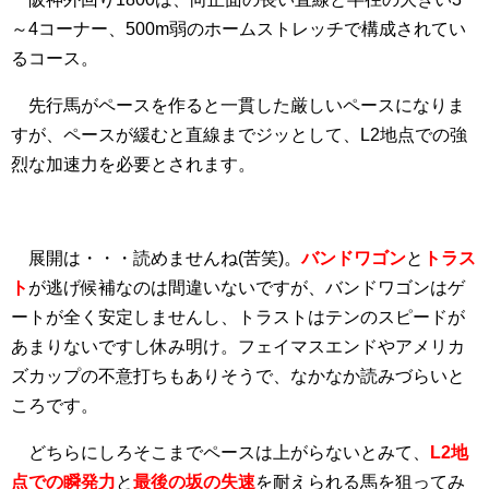
～4コーナー、500m弱のホームストレッチで構成されてい
るコース。
先行馬がペースを作ると一貫した厳しいペースになりま
すが、ペースが緩むと直線までジッとして、L2地点での強
烈な加速力を必要とされます。
展開は・・・読めませんね(苦笑)。
バンドワゴン
と
トラス
ト
が逃げ候補なのは間違いないですが、バンドワゴンはゲ
ートが全く安定しませんし、トラストはテンのスピードが
あまりないですし休み明け。フェイマスエンドやアメリカ
ズカップの不意打ちもありそうで、なかなか読みづらいと
ころです。
どちらにしろそこまでペースは上がらないとみて、
L2地
点での瞬発力
と
最後の坂の失速
を耐えられる馬を狙ってみ