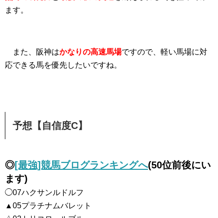
ます。
また、阪神は
かなりの高速馬場
ですので、軽い馬場に対
応できる馬を優先したいですね。
予想【自信度C】
◎
[最強]競馬ブログランキングへ
(50位前後にい
ます)
◯07ハクサンルドルフ
▲05プラチナムバレット