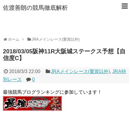
佐渡善朗の競馬徹底解析
ホーム
JRAメインレース(重賞以外)
2018/03/05阪神11R大阪城ステークス予想【自
信度C】
2018/3/3 22:00
JRAメインレース(重賞以外)
,
JRA特
別レース
0
最強競馬ブログランキングに参加しています！