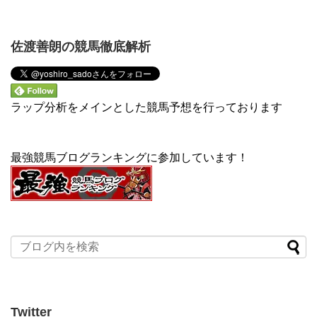
佐渡善朗の競馬徹底解析
ラップ分析をメインとした競馬予想を行っております
最強競馬ブログランキングに参加しています！
Twitter