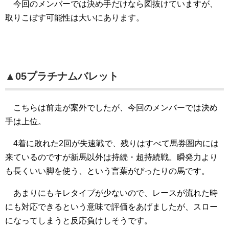
今回のメンバーでは決め手だけなら図抜けていますが、
取りこぼす可能性は大いにあります。
▲05プラチナムバレット
こちらは前走が案外でしたが、今回のメンバーでは決め
手は上位。
4着に敗れた2回が失速戦で、残りはすべて馬券圏内には
来ているのですが新馬以外は持続・超持続戦。瞬発力より
も長くいい脚を使う、という言葉がぴったりの馬です。
あまりにもキレタイプが少ないので、レースが流れた時
にも対応できるという意味で評価をあげましたが、スロー
になってしまうと反応負けしそうです。