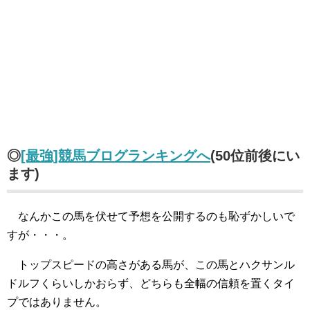
◎
[最強]競馬ブログランキングへ
(50位前後にい
ます)
なんかこの馬を伏せて予想を公開するのも恥ずかしいで
すが・・・。
トップスピードの高さがある馬が、この馬とハクサンル
ドルフくらいしかおらず、どちらも全幅の信頼を置くタイ
プではありません。