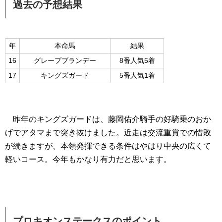
過去の予想結果
年
本命馬
結果
16
グレープブランデー
8番人気5着
17
キングズガード
5番人気1着
昨年のキングズガードは、藤岡佑介騎手の好騎乗のおか
げでアタマまで突き抜けました。近走は交流重賞での惜敗
が続きますが、本領発揮できる条件はやはり中央の広くて
軽いコース。今年もかなり有力だと思います。
プロキオンステークスのポイント