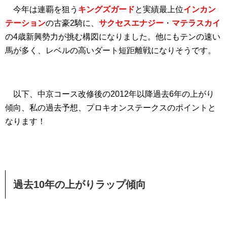
今年は連覇を狙う
キングズガード
と実績最上位
インカン
テーション
の古豪2騎に、
サクセスエナジー
・
マテラスカイ
の4歳新興勢力が挑む構図になりました。他にもテンの速い
馬が多く、レベルの高いダート短距離戦になりそうです。
以下、中京コース改修後の2012年以降過去6年の上がり
傾向、私の過去予想、プロキオンステークスのポイントと
なります！
過去10年の上がりラップ傾向