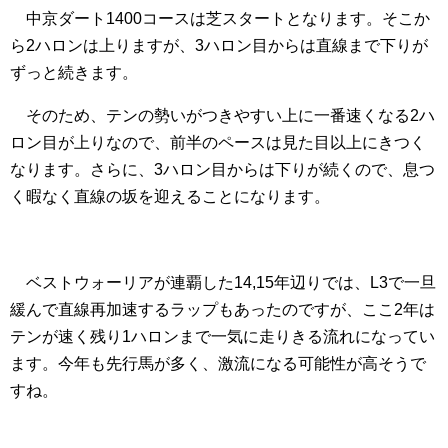
中京ダート1400コースは芝スタートとなります。そこか
ら2ハロンは上りますが、3ハロン目からは直線まで下りが
ずっと続きます。
そのため、テンの勢いがつきやすい上に一番速くなる2ハ
ロン目が上りなので、前半のペースは見た目以上にきつく
なります。さらに、3ハロン目からは下りが続くので、息つ
く暇なく直線の坂を迎えることになります。
ベストウォーリアが連覇した14,15年辺りでは、L3で一旦
緩んで直線再加速するラップもあったのですが、ここ2年は
テンが速く残り1ハロンまで一気に走りきる流れになってい
ます。今年も先行馬が多く、激流になる可能性が高そうで
すね。