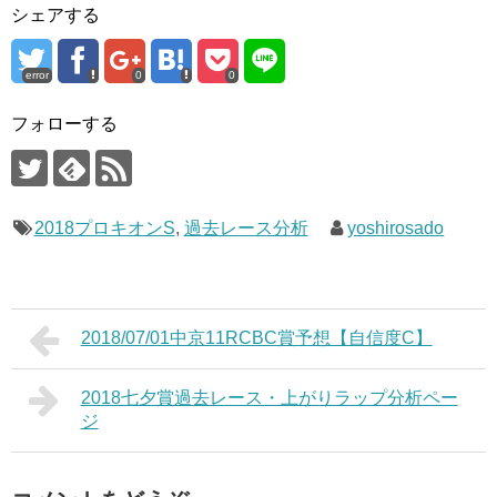
シェアする
error
0
0
フォローする
2018プロキオンS
,
過去レース分析
yoshirosado
2018/07/01中京11RCBC賞予想【自信度C】
2018七夕賞過去レース・上がりラップ分析ペー
ジ