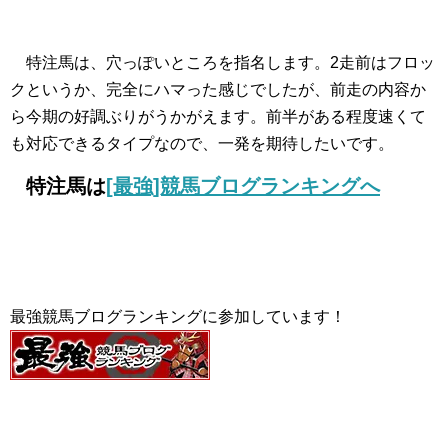
特注馬は、穴っぽいところを指名します。2走前はフロッ
クというか、完全にハマった感じでしたが、前走の内容か
ら今期の好調ぶりがうかがえます。前半がある程度速くて
も対応できるタイプなので、一発を期待したいです。
特注馬は
[最強]競馬ブログランキングへ
最強競馬ブログランキングに参加しています！