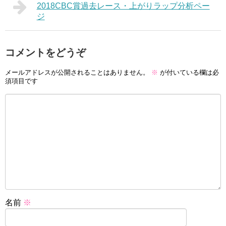
2018CBC賞過去レース・上がりラップ分析ペー
ジ
コメントをどうぞ
メールアドレスが公開されることはありません。
※
が付いている欄は必
須項目です
名前
※