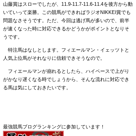
山藤賞はスローでしたが、11.9-11.7-11.6-11.4を後方から動
いていって楽勝。この競馬ができればラジオNIKKEI賞でも
問題なさそうです。ただ、今回は逃げ馬が多いので、前半
が速くなった時に対応できるかどうかがポイントとなりそ
うです。
特注馬はなしとします。フィエールマン・イェッツトと
人気上位馬がそれなりに信頼できそうなので。
フィエールマンが崩れるとしたら、ハイペースで上がり
がかなり遅くなる時でしょうから、そんな流れに対応でき
る馬は気にしておきたいです。
最強競馬ブログランキングに参加しています！