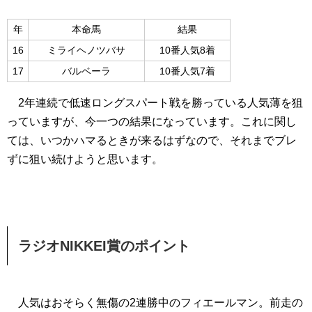
年
本命馬
結果
16
ミライヘノツバサ
10番人気8着
17
バルベーラ
10番人気7着
2年連続で低速ロングスパート戦を勝っている人気薄を狙
っていますが、今一つの結果になっています。これに関し
ては、いつかハマるときが来るはずなので、それまでブレ
ずに狙い続けようと思います。
ラジオNIKKEI賞のポイント
人気はおそらく無傷の2連勝中のフィエールマン。前走の