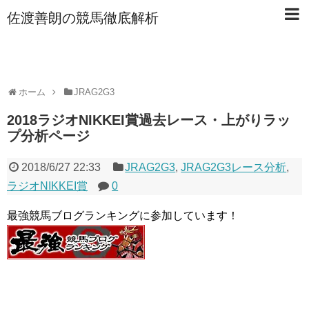
佐渡善朗の競馬徹底解析
ホーム
JRAG2G3
2018ラジオNIKKEI賞過去レース・上がりラッ
プ分析ページ
2018/6/27 22:33
JRAG2G3
,
JRAG2G3レース分析
,
ラジオNIKKEI賞
0
最強競馬ブログランキングに参加しています！