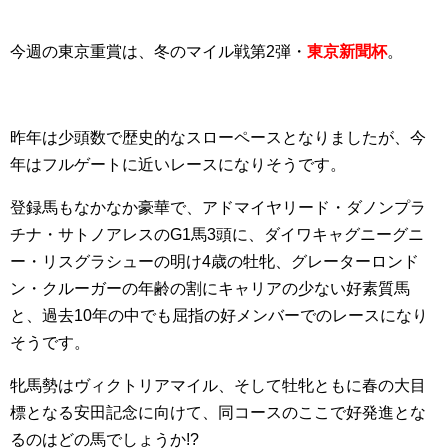
今週の東京重賞は、冬のマイル戦第2弾・
東京新聞杯
。
昨年は少頭数で歴史的なスローペースとなりましたが、今
年はフルゲートに近いレースになりそうです。
登録馬もなかなか豪華で、アドマイヤリード・ダノンプラ
チナ・サトノアレスのG1馬3頭に、ダイワキャグニーグニ
ー・リスグラシューの明け4歳の牡牝、グレーターロンド
ン・クルーガーの年齢の割にキャリアの少ない好素質馬
と、過去10年の中でも屈指の好メンバーでのレースになり
そうです。
牝馬勢はヴィクトリアマイル、そして牡牝ともに春の大目
標となる安田記念に向けて、同コースのここで好発進とな
るのはどの馬でしょうか!?