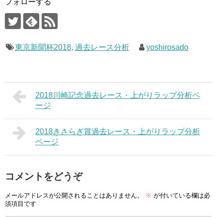
フォローする
東京新聞杯2018
,
過去レース分析
yoshirosado
2018川崎記念過去レース・上がりラップ分析ペ
ージ
2018きさらぎ賞過去レース・上がりラップ分析
ページ
コメントをどうぞ
メールアドレスが公開されることはありません。
※
が付いている欄は必
須項目です