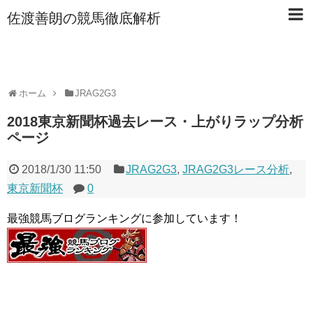
佐渡善朗の競馬徹底解析
ホーム
JRAG2G3
2018東京新聞杯過去レース・上がりラップ分析
ページ
2018/1/30 11:50
JRAG2G3
,
JRAG2G3レース分析
,
東京新聞杯
0
最強競馬ブログランキングに参加しています！