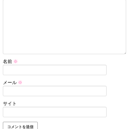
名前
※
メール
※
サイト