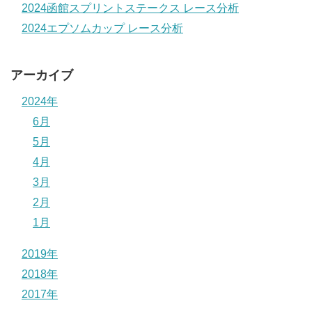
2024函館スプリントステークス レース分析
2024エプソムカップ レース分析
アーカイブ
2024年
6月
5月
4月
3月
2月
1月
2019年
2018年
2017年