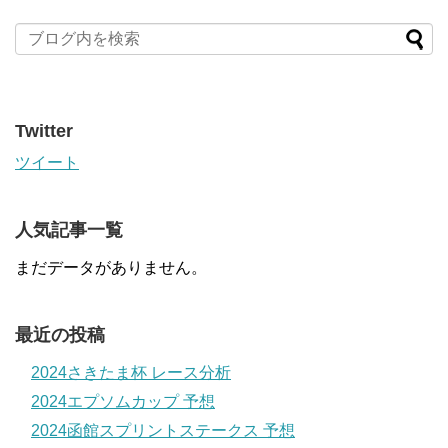
Twitter
ツイート
人気記事一覧
まだデータがありません。
最近の投稿
2024さきたま杯 レース分析
2024エプソムカップ 予想
2024函館スプリントステークス 予想