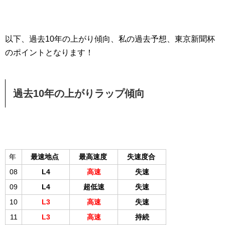
以下、過去10年の上がり傾向、私の過去予想、東京新聞杯
のポイントとなります！
過去10年の上がりラップ傾向
年
最速地点
最高速度
失速度合
08
L4
高速
失速
09
L4
超低速
失速
10
L3
高速
失速
11
L3
高速
持続