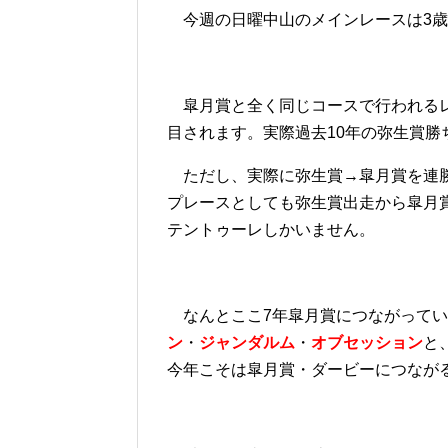
今週の日曜中山のメインレースは3歳
皐月賞と全く同じコースで行われるレ
目されます。実際過去10年の弥生賞勝
ただし、実際に弥生賞→皐月賞を連勝
プレースとしても弥生賞出走から皐月
テントゥーレしかいません。
なんとここ7年皐月賞につながってい
ン
・
ジャンダルム
・
オブセッション
と
今年こそは皐月賞・ダービーにつながる