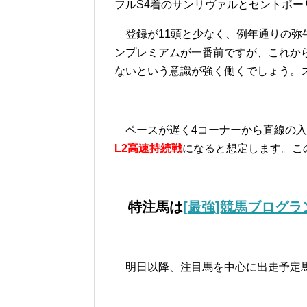
フルS4着のサンリヴァルとセントポー
登録が11頭と少なく、例年通りの弥
ンプレミアムが一番前ですが、これか
ないという意識が強く働くでしょう。
ペースが遅く4コーナーから直線の入
L2高速持続戦
になると想定します。こ
特注馬は
[最強]競馬ブログ
明日以降、注目馬を中心に出走予定馬