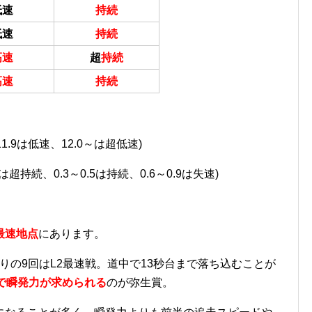
低速
持続
低速
持続
高速
超
持続
高速
持続
11.9は低速、12.0～は超低速)
超持続、0.3～0.5は持続、0.6～0.9は失速)
最速地点
にあります。
残りの9回はL2最速戦。道中で13秒台まで落ち込むことが
で瞬発力が求められる
のが弥生賞。