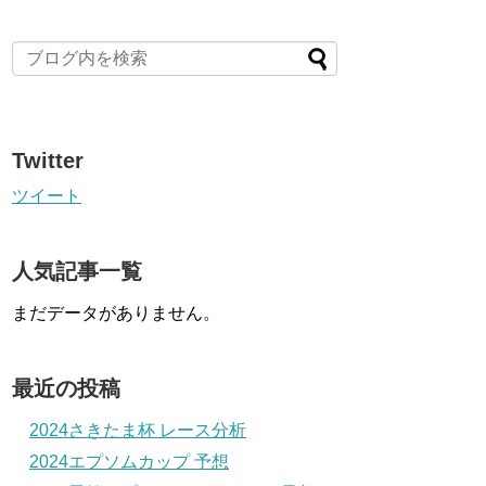
Twitter
ツイート
人気記事一覧
まだデータがありません。
最近の投稿
2024さきたま杯 レース分析
2024エプソムカップ 予想