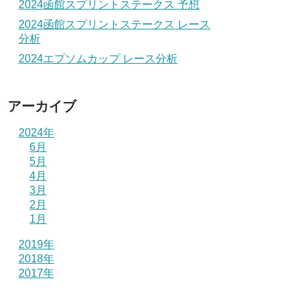
2024函館スプリントステークス 予想
2024函館スプリントステークス レース
分析
2024エプソムカップ レース分析
アーカイブ
2024年
6月
5月
4月
3月
2月
1月
2019年
2018年
2017年