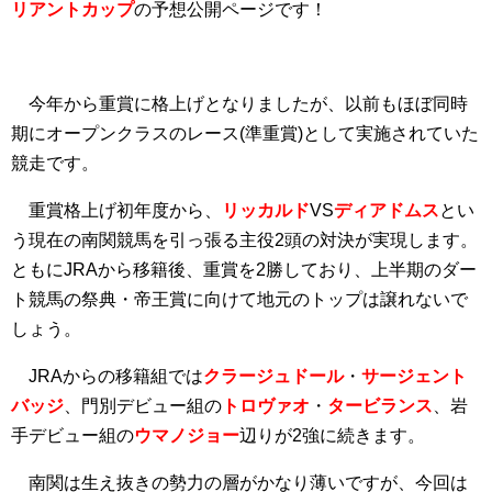
リアントカップ
の予想公開ページです！
今年から重賞に格上げとなりましたが、以前もほぼ同時
期にオープンクラスのレース(準重賞)として実施されていた
競走です。
重賞格上げ初年度から、
リッカルド
VS
ディアドムス
とい
う現在の南関競馬を引っ張る主役2頭の対決が実現します。
ともにJRAから移籍後、重賞を2勝しており、上半期のダー
ト競馬の祭典・帝王賞に向けて地元のトップは譲れないで
しょう。
JRAからの移籍組では
クラージュドール
・
サージェント
バッジ
、門別デビュー組の
トロヴァオ
・
タービランス
、岩
手デビュー組の
ウマノジョー
辺りが2強に続きます。
南関は生え抜きの勢力の層がかなり薄いですが、今回は