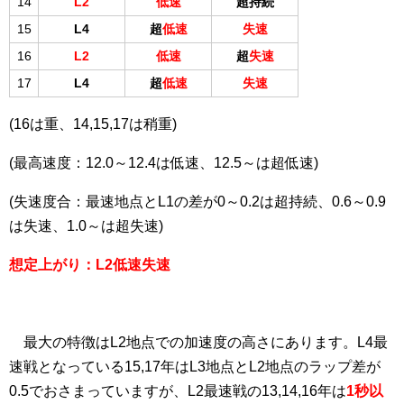
14
L2
低速
超持続
15
L4
超
低速
失速
16
L2
低速
超
失速
17
L4
超
低速
失速
(16は重、14,15,17は稍重)
(最高速度：12.0～12.4は低速、12.5～は超低速)
(失速度合：最速地点とL1の差が0～0.2は超持続、0.6～0.9
は失速、1.0～は超失速)
想定上がり：L2低速失速
最大の特徴はL2地点での加速度の高さにあります。L4最
速戦となっている15,17年はL3地点とL2地点のラップ差が
0.5でおさまっていますが、L2最速戦の13,14,16年は
1秒以