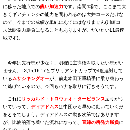
に移った地点での
鋭い加速力
です。南関4場で、ここまで大
きくギアチェンジの能力を問われるのは大井コースだけな
ので、今までの成績が単純にあてにはなりません(川崎コー
スは瞬発力勝負になることもありますが、だいたいL1最速
戦です)。
今年は先行馬が少なく、明確に主導権を取りたい馬がい
ません。13,15,16,17とブリリアントカップで4度連対して
いる
ムサシキングオー
が、前走本田正重騎手に乗り替わっ
て逃げているので、今回もハナを取りに行きそうです。
これに
リッカルド
・
トロヴァオ
・
タービランス
辺りがつ
いていって、
ディアドムス
は中団から早めに動いていく形
をとるでしょう。ディアドムスの動き次第ではあります
が、比較的落ち着いた流れになって、
直線の瞬発力勝負
に