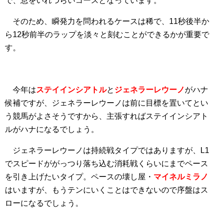
で、息をいれづらいコースとなっています。
そのため、瞬発力を問われるケースは稀で、11秒後半か
ら12秒前半のラップを淡々と刻むことができるかが重要で
す。
今年は
ステイインシアトル
と
ジェネラーレウーノ
がハナ
候補ですが、ジェネラーレウーノは前に目標を置いてとい
う競馬がよさそうですから、主張すればステイインシアト
ルがハナになるでしょう。
ジェネラーレウーノは持続戦タイプではありますが、L1
でスピードががっつり落ち込む消耗戦くらいにまでペース
を引き上げたいタイプ。ペースの壊し屋・
マイネルミラノ
はいますが、もうテンにいくことはできないので序盤はス
ローになるでしょう。