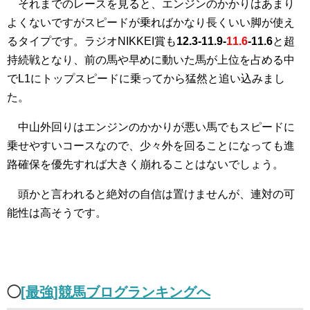
それまでのレースを見ると、エンジンのかかりはあまり
よくないですがスピードが乗ればかなり長くいい脚が使え
るタイプです。ラジオNIKKEI賞も
12.3-11.9-
11.6
-11.6
と超
持続戦となり、前の馬や早めに動いた馬が上位を占める中
でL1にトップスピードに乗ってから猛然と追い込みまし
た。
中山外回りはエンジンのかかりが悪い馬でもスピードに
乗せやすいコースなので、少々外を回ることになっても進
路確保を優先すれば大きく崩れることはないでしょう。
頭かと言われると絶対の自信は置けませんが、連対の可
能性は高そうです。
◯
[最強]競馬ブログランキングへ