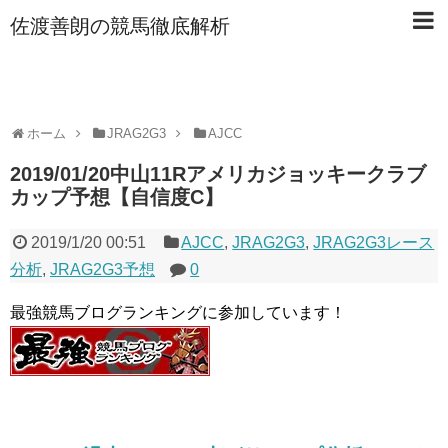
佐渡善朗の競馬徹底解析
ホーム
JRAG2G3
AJCC
2019/01/20中山11Rアメリカジョッキークラブ
カップ予想【自信度C】
2019/1/20 00:51
AJCC
,
JRAG2G3
,
JRAG2G3レース
分析
,
JRAG2G3予想
0
最強競馬ブログランキングに参加しています！