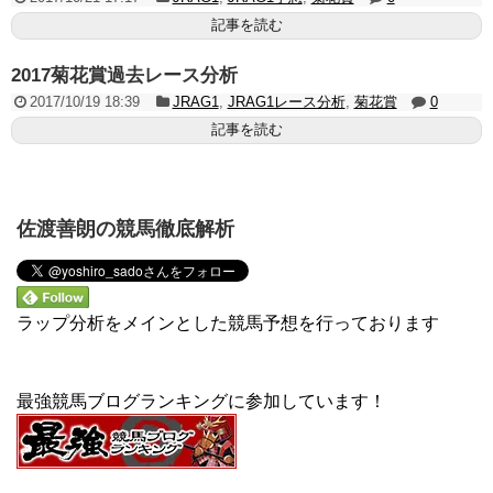
記事を読む
2017菊花賞過去レース分析
2017/10/19 18:39
JRAG1
,
JRAG1レース分析
,
菊花賞
0
記事を読む
佐渡善朗の競馬徹底解析
ラップ分析をメインとした競馬予想を行っております
最強競馬ブログランキングに参加しています！