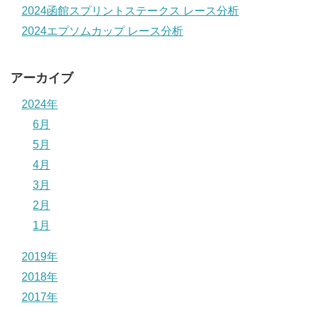
2024函館スプリントステークス レース分析
2024エプソムカップ レース分析
アーカイブ
2024年
6月
5月
4月
3月
2月
1月
2019年
2018年
2017年