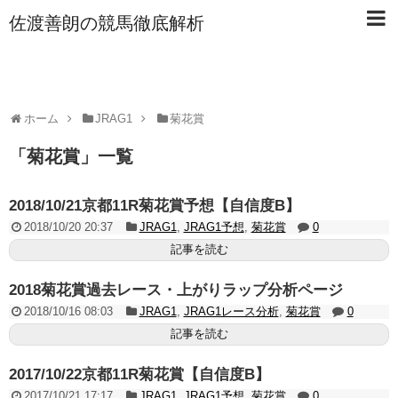
佐渡善朗の競馬徹底解析
ホーム
JRAG1
菊花賞
「
菊花賞
」
一覧
2018/10/21京都11R菊花賞予想【自信度B】
2018/10/20 20:37
JRAG1
,
JRAG1予想
,
菊花賞
0
記事を読む
2018菊花賞過去レース・上がりラップ分析ページ
2018/10/16 08:03
JRAG1
,
JRAG1レース分析
,
菊花賞
0
記事を読む
2017/10/22京都11R菊花賞【自信度B】
2017/10/21 17:17
JRAG1
,
JRAG1予想
,
菊花賞
0