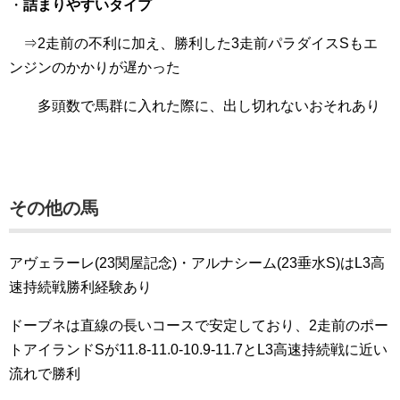
・
詰まりやすいタイプ
⇒2走前の不利に加え、勝利した3走前パラダイスSもエ
ンジンのかかりが遅かった
多頭数で馬群に入れた際に、出し切れないおそれあり
その他の馬
アヴェラーレ(23関屋記念)・アルナシーム(23垂水S)はL3高
速持続戦勝利経験あり
ドーブネは直線の長いコースで安定しており、2走前のポー
トアイランドSが11.8-11.0-10.9-11.7とL3高速持続戦に近い
流れで勝利