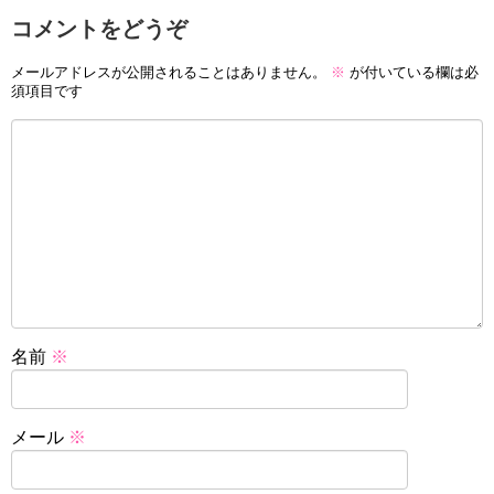
コメントをどうぞ
メールアドレスが公開されることはありません。
※
が付いている欄は必
須項目です
名前
※
メール
※