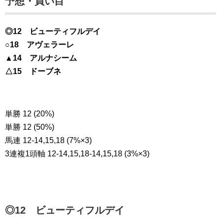
予想・買い目
◎12 ビューティフルデイ
○18 アヴェラーレ
▲14 アルナシーム
△15 ドーブネ
単勝 12 (20%)
単勝 12 (50%)
馬連 12-14,15,18 (7%×3)
3連複1頭軸 12-14,15,18-14,15,18 (3%×3)
◎12 ビューティフルデイ