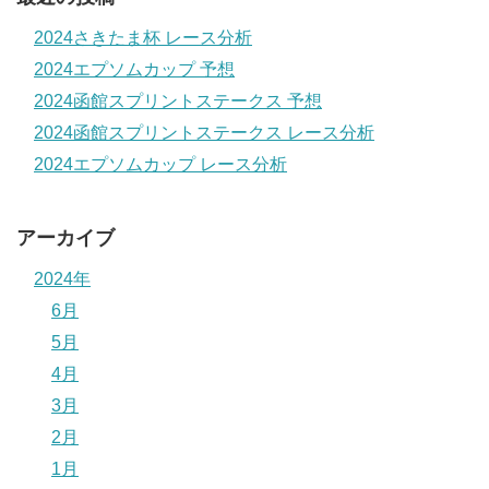
2024さきたま杯 レース分析
2024エプソムカップ 予想
2024函館スプリントステークス 予想
2024函館スプリントステークス レース分析
2024エプソムカップ レース分析
アーカイブ
2024年
6月
5月
4月
3月
2月
1月