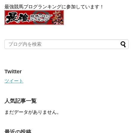
最強競馬ブログランキングに参加しています！
Twitter
ツイート
人気記事一覧
まだデータがありません。
最近の投稿