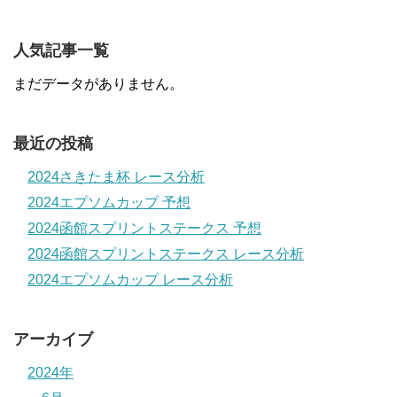
人気記事一覧
まだデータがありません。
最近の投稿
2024さきたま杯 レース分析
2024エプソムカップ 予想
2024函館スプリントステークス 予想
2024函館スプリントステークス レース分析
2024エプソムカップ レース分析
アーカイブ
2024年