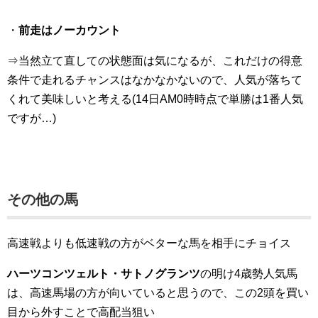
・
前走はノーカウント
⇒当然立て直しての状態面は気になるが、これだけの得意
条件で走れるチャンスはなかなかないので、人気が落ちて
くれて美味しいと考える(14日AM0時時点で単勝は1番人気
ですが…)
その他の馬
高速戦よりも低速戦の方がベターな馬を相手にチョイス
ハーツコンツェルト・サトノグランツ
の明け4歳勢人気馬
は、高速馬場の方が向いていると思うので、この2頭を買い
目から外すことで高配当狙い