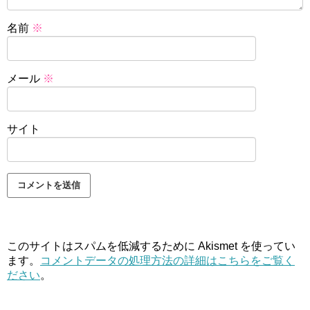
名前
※
メール
※
サイト
このサイトはスパムを低減するために Akismet を使ってい
ます。
コメントデータの処理方法の詳細はこちらをご覧く
ださい
。