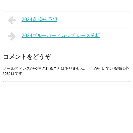
2024京成杯 予想
2024ブルーバードカップ レース分析
コメントをどうぞ
メールアドレスが公開されることはありません。
※
が付いている欄は必
須項目です