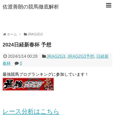
佐渡善朗の競馬徹底解析
ホーム
JRAG2G3
2024日経新春杯 予想
2024/1/14 00:28
JRAG2G3
,
JRAG2G3予想
,
日経新
春杯
0
最強競馬ブログランキングに参加しています！
レース分析はこちら