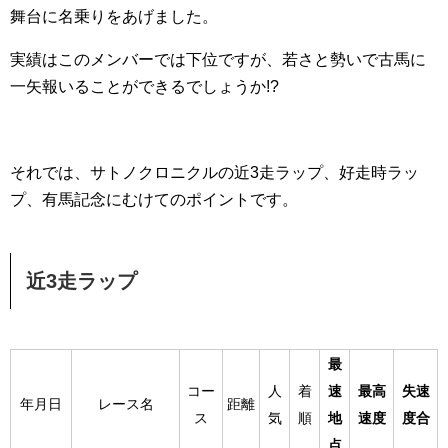
舞台に名乗りをあげました。
実績はこのメンバーでは下位ですが、若さと勢いで古馬に
一矢報いることができるでしょうか!?
それでは、サトノクロニクルの近3走ラップ、好走時ラッ
プ、有馬記念にむけてのポイントです。
近3走ラップ
最
コー
人
着
速
最高
失速
年月日
レース名
距離
ス
気
順
地
速度
度合
点