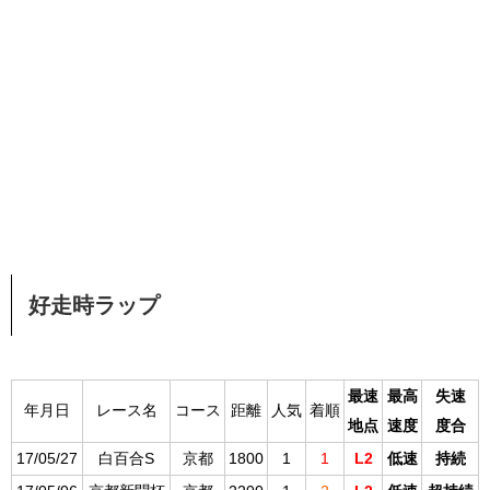
好走時ラップ
最速
最高
失速
年月日
レース名
コース
距離
人気
着順
地点
速度
度合
17/05/27
白百合S
京都
1800
1
1
L2
低速
持続