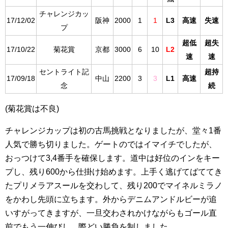
チャレンジカッ
17/12/02
阪神
2000
1
1
L3
高速
失速
プ
超低
超失
17/10/22
菊花賞
京都
3000
6
10
L2
速
速
セントライト記
超持
17/09/18
中山
2200
3
3
L1
高速
念
続
(菊花賞は不良)
チャレンジカップは初の古馬挑戦となりましたが、堂々1番
人気で勝ち切りました。ゲートのではイマイチでしたが、
おっつけて3,4番手を確保します。道中は好位のインをキー
プし、残り600から仕掛け始めます。上手く逃げてばててき
たプリメラアスールを交わして、残り200でマイネルミラノ
をかわし先頭に立ちます。外からデニムアンドルビーが追
いすがってきますが、一旦交わされかけながらもゴール直
前でもう一伸びし、際どい勝負を制しました。