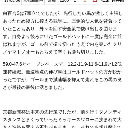
17/05/06
京都新聞杯
京都
2200
1
2
L2
低速
超持続
白百合Sは7頭立てでしたが、先行したい馬が激しく主張し
あったため後方に控える競馬に。圧倒的な人気を背負って
いたこともあり、外々を回す安全策で抜け出しを図りま
す。自身より後ろにいたゴールドハットに一度は完全に並
ばれますが、ゴール前で振り切ったうえで内を突いたクリ
ノヤマトノオーもとらえて辛くも勝ち切りました。
59.0-47.6とイーブンペースで、12.2-11.9-11.6-11.9とL2低
速持続戦。最速地点の伸び脚はゴールドハットの方が鋭か
ったですが、ゴールまで減速幅を抑えて走れるこの馬の良
さが最後の最後に活きました。
京都新聞杯は本来の先行策でしたが、前を行くダノンディ
スタンスとまくっていったミッキースワローに挟まれて大
きく進路を変える不利がありました。それでも切り替えて