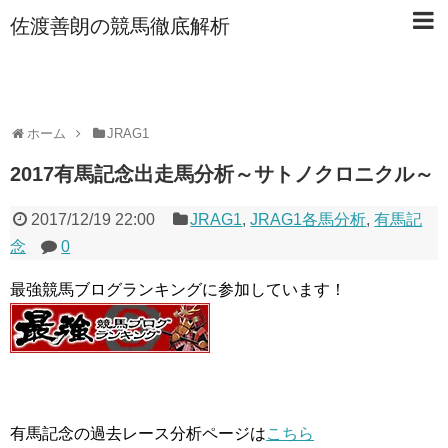
佐渡善朗の競馬徹底解析
ホーム
JRAG1
2017有馬記念出走馬分析～サトノクロニクル～
2017/12/19 22:00
JRAG1
,
JRAG1各馬分析
,
有馬記
念
0
最強競馬ブログランキングに参加しています！
有馬記念の過去レース分析ページは
こちら