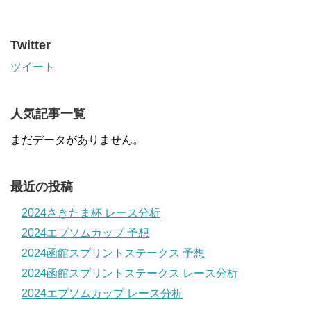
Twitter
ツイート
人気記事一覧
まだデータがありません。
最近の投稿
2024さきたま杯 レース分析
2024エプソムカップ 予想
2024函館スプリントステークス 予想
2024函館スプリントステークス レース分析
2024エプソムカップ レース分析