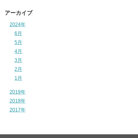
アーカイブ
2024年
6月
5月
4月
3月
2月
1月
2019年
2018年
2017年