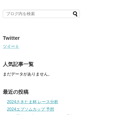
Twitter
ツイート
人気記事一覧
まだデータがありません。
最近の投稿
2024さきたま杯 レース分析
2024エプソムカップ 予想