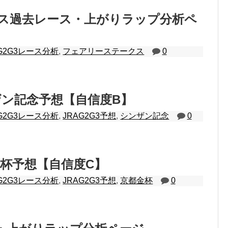
クス過去レース・上がりラップ分析ペ
AG2G3レース分析
,
フェアリーステークス
0
シンザン記念予想【自信度B】
AG2G3レース分析
,
JRAG2G3予想
,
シンザン記念
0
京都金杯予想【自信度C】
AG2G3レース分析
,
JRAG2G3予想
,
京都金杯
0