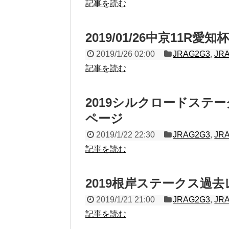
記事を読む
2019/01/26中京11R
2019/1/26 02:00
JRAG2G3
,
JR
記事を読む
2019シルクロードステ
ページ
2019/1/22 22:30
JRAG2G3
,
JR
記事を読む
2019根岸ステークス過
2019/1/21 21:00
JRAG2G3
,
JR
記事を読む