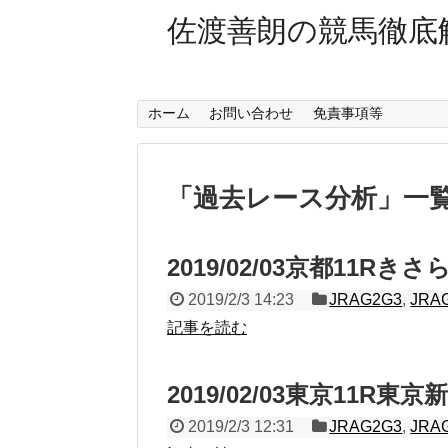
佐渡善朗の競馬徹底
ホーム
お問い合わせ
免責事項等
「
過去レース分析
」
一
2019/02/03京都11R
2019/2/3 14:23
JRAG2G3
,
JR
記事を読む
2019/02/03東京11R
2019/2/3 12:31
JRAG2G3
,
JR