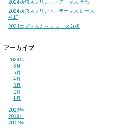
2024函館スプリントステークス 予想
2024函館スプリントステークス レース
分析
2024エプソムカップ レース分析
アーカイブ
2024年
6月
5月
4月
3月
2月
1月
2019年
2018年
2017年